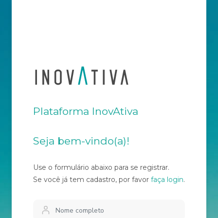
Plataforma InovAtiva
Seja bem-vindo(a)!
Use o formulário abaixo para se registrar.
Se você já tem cadastro, por favor
faça login
.