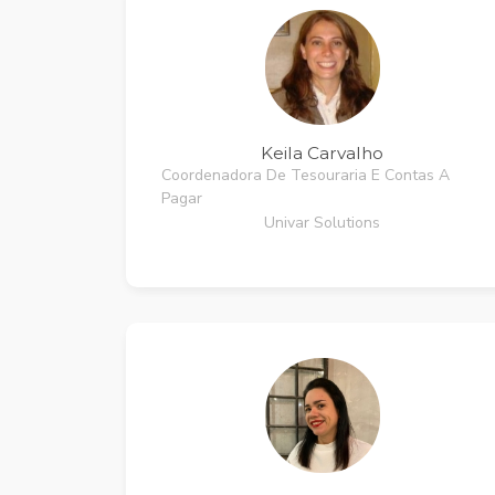
Keila Carvalho
Coordenadora De Tesouraria E Contas A
Pagar
Univar Solutions